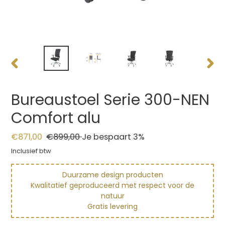
VORIGE
VOLG
DIA
DIA
Bureaustoel Serie 300-NEN
Comfort alu
Aanbiedingsprijs
€871,00
Normale
€899,00
Je bespaart 3%
prijs
Inclusief btw
Duurzame design producten
Kwalitatief geproduceerd met respect voor de
natuur
Gratis levering