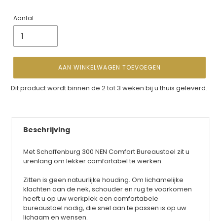
Aantal
AAN WINKELWAGEN TOEVOEGEN
Product
Dit product wordt binnen de 2 tot 3 weken bij u thuis geleverd.
toevoegen
aan
je
winkelwagen
Beschrijving
Met Schaffenburg 300 NEN Comfort Bureaustoel zit u
urenlang om lekker comfortabel te werken.
Zitten is geen natuurlijke houding. Om lichamelijke
klachten aan de nek, schouder en rug te voorkomen
heeft u op uw werkplek een comfortabele
bureaustoel nodig, die snel aan te passen is op uw
lichaam en wensen.