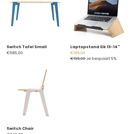
14''
Switch Tafel Small
Laptopstand Eik 13-14''
Normale
€585,00
Aanbiedingsprijs
€189,00
prijs
Normale
€199,00
Je bespaart 5%
prijs
Switch
Chair
Switch Chair