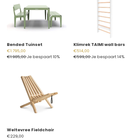
bars
Bended Tuinset
Klimrek TAIMI wall bars
Aanbiedingsprijs
€1.795,00
Aanbiedingsprijs
€514,00
Normale
€1.985,00
Je bespaart 10%
Normale
€599,00
Je bespaart 14%
prijs
prijs
Weltevree
Fieldchair
Weltevree Fieldchair
Normale
€229,00