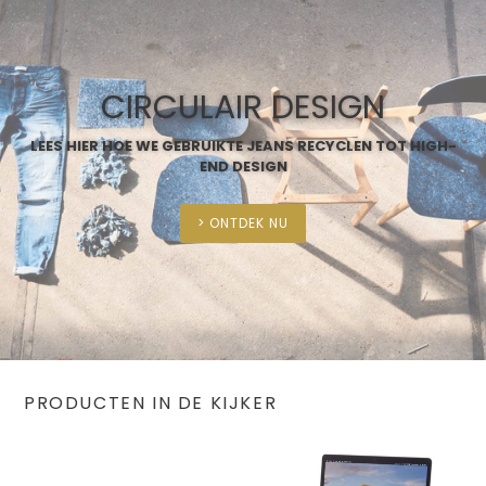
CIRCULAIR DESIGN
LEES HIER HOE WE GEBRUIKTE JEANS RECYCLEN TOT HIGH-
END DESIGN
> ONTDEK NU
PRODUCTEN IN DE KIJKER
Switch
Laptopstand
Tafel
Eik
Small
13-