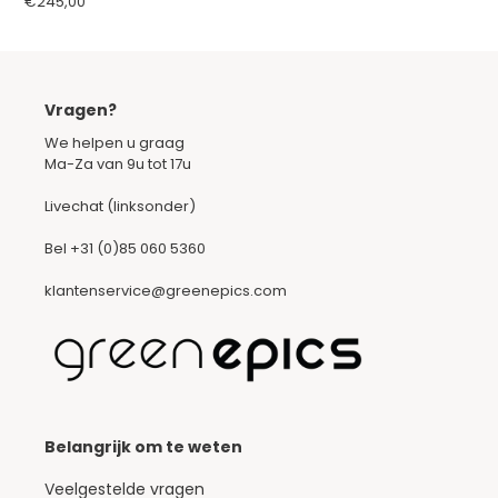
Normale
€245,00
prijs
Vragen?
We helpen u graag
Ma-Za van 9u tot 17u
Livechat (linksonder)
Bel
+31 (0)85 060 5360
klantenservice@greenepics.com
Belangrijk om te weten
Veelgestelde vragen