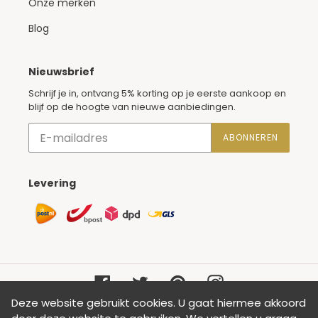
Onze merken
Blog
Nieuwsbrief
Schrijf je in, ontvang 5% korting op je eerste aankoop en
blijf op de hoogte van nieuwe aanbiedingen.
ABONNEREN
Levering
Leveringsmethoden
Facebook
Twitter
Pinterest
Instagram
Deze website gebruikt cookies. U gaat hiermee akkoord
Betaalmethoden