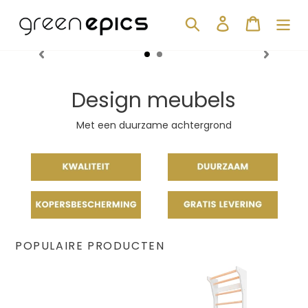
Meteen
naar
Zoeken
Aanmelden
Winkelwa
de
inhoud
Design meubels
Met een duurzame achtergrond
POPULAIRE PRODUCTEN
Bended
Klimrek
Tuinset
TAIMI
wall