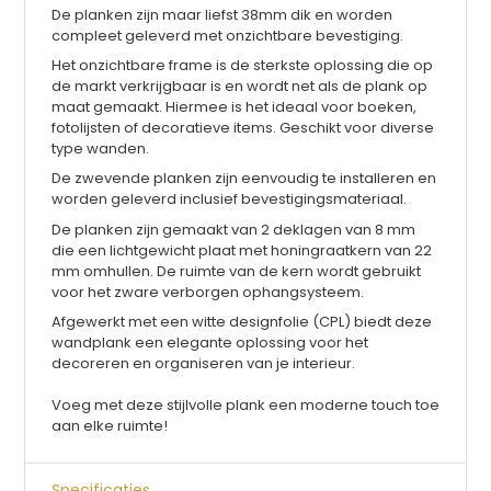
De planken zijn maar liefst 38mm dik en worden
c
ompleet geleverd met onzichtbare bevestiging.
H
et onzichtbare frame is de sterkste oplossing die op
de markt verkrijgbaar is en wordt net als de plank op
maat gemaakt. Hiermee is het i
deaal voor boeken,
fotolijsten of decoratieve items. Geschikt voor diverse
type wanden.
De zwevende planken zijn eenvoudig te installeren en
worden geleverd inclusief bevestigingsmateriaal.
De planken zijn gemaakt van 2 deklagen van 8 mm
die een lichtgewicht plaat met honingraatkern van 22
mm omhullen. De ruimte van de kern wordt gebruikt
voor het zware verborgen ophangsysteem.
Afgewerkt met een witte designfolie (CPL) biedt deze
wandplank een elegante oplossing voor het
decoreren en organiseren van je interieur.
Voeg met deze stijlvolle plank een moderne touch toe
aan elke ruimte!
Specificaties