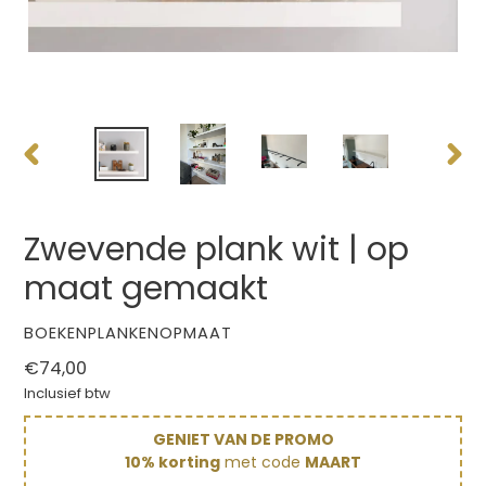
VORIGE
VOLG
DIA
DIA
Zwevende plank wit | op
maat gemaakt
VERKOPER
BOEKENPLANKENOPMAAT
Normale
€74,00
prijs
Inclusief btw
GENIET VAN DE PROMO
10% korting
met code
MAART