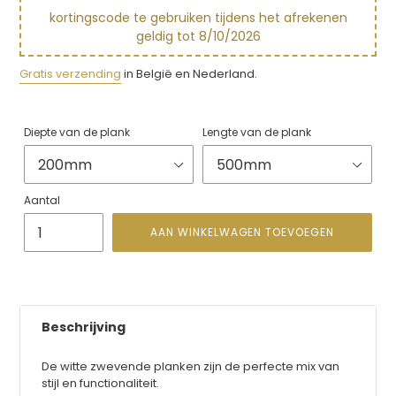
kortingscode te gebruiken tijdens het afrekenen
geldig tot
8/10/2026
Gratis verzending
in België en Nederland.
Diepte van de plank
Lengte van de plank
Aantal
AAN WINKELWAGEN TOEVOEGEN
Product
toevoegen
aan
je
Beschrijving
winkelwagen
De witte z
wevende planken zijn
de perfecte mix van
stijl en functionaliteit.